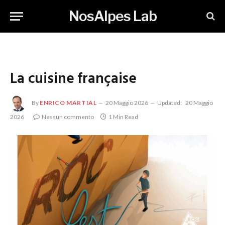
NosAlpes Lab
La cuisine française
By
ENRICO MARTIAL
20 Maggio 2026
Updated:
20 Maggio
2026
Nessun commento
1 Min Read