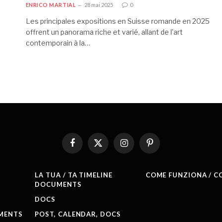
ENRICO MARTIAL
28 mai 2025
0
Les principales expositions en Suisse romande en 2025
offrent un panorama riche et varié, allant de l’art
contemporain à la…
Facebook
X
Instagram
Pinterest
(Twitter)
LA TUA / TA TIMELINE
COME FUNZIONA / 
DOCUMENTS
DOCS
MENTS
POST, CALENDAR, DOCS