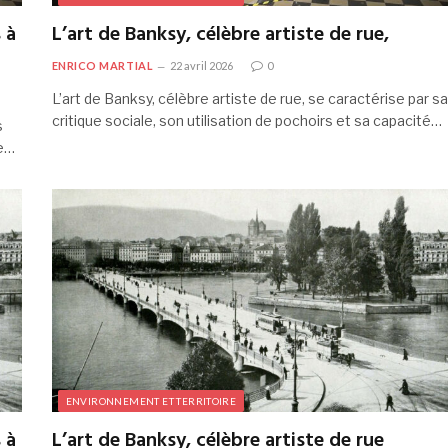
 à
L’art de Banksy, célèbre artiste de rue,
ENRICO MARTIAL
22 avril 2026
0
L’art de Banksy, célèbre artiste de rue, se caractérise par sa
critique sociale, son utilisation de pochoirs et sa capacité…
s
ée…
ENVIRONNEMENT ET TERRITOIRE
 à
L’art de Banksy, célèbre artiste de rue