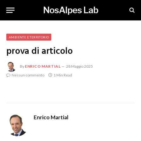
NosAlpes Lab
AMBIENTE E TERRITORIO
prova di articolo
By
ENRICO MARTIAL
28 Maggio 2025
Nessun commento
1 Min Read
Enrico Martial